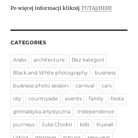
Po więcej informacji kliknij
TUTAJ/HERE
CATEGORIES
Arabs
architecture
Bez kategorii
Black and White photography
business
business photo session
carnival
cars
city
countryside
events
family
fiesta
gimnastyka artystyczna
Independence
journeys
Julia Chodor
kids
Kuwait
Lisboa
migracje
nature
new year