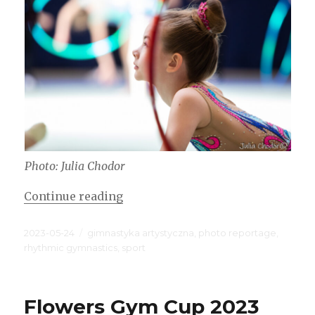
Photo: Julia Chodor
“Behind the Scene”
Continue reading
Posted
Categories
2023-05-24
gimnastyka artystyczna
,
photo reportage
,
on
rhythmic gymnastics
,
sport
Flowers Gym Cup 2023